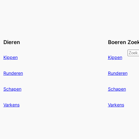
Dieren
Boeren
Zoe
Z
Kippen
Kippen
o
e
Runderen
Runderen
k
e
Schapen
Schapen
n
Varkens
Varkens