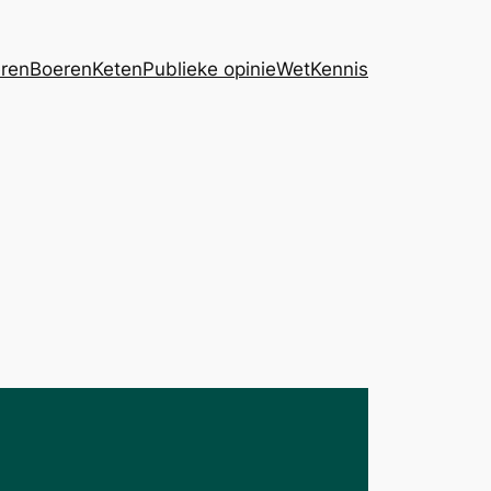
eren
Boeren
Keten
Publieke opinie
Wet
Kennis