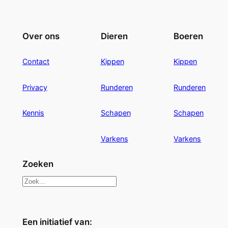
Over ons
Dieren
Boeren
Contact
Kippen
Kippen
Privacy
Runderen
Runderen
Kennis
Schapen
Schapen
Varkens
Varkens
Zoeken
Z
o
e
Een initiatief van:
k